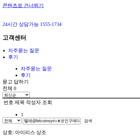
콘텐츠로 건너뛰기
24시간 상담가능 1555-1734
고객센터
자주묻는 질문
후기
자주묻는 질문
후기
묻고 답하기
전체 0
번호
제목
작성자
조회
1
검색
상호: 아이리스 상조