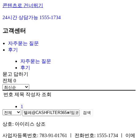
콘텐츠로 건너뛰기
24시간 상담가능 1555-1734
아이리스 1호
고객센터
아이리스 2호
아이리스 3호
자주묻는 질문
아이리스 4호
후기
장례준비
자주묻는 질문
장지준비
후기
묻고 답하기
자주묻는 질문
전체 0
후기
번호
제목
작성자
조회
1
검색
상호: 아이리스 상조
사업자등록번호: 783-91-01761 ㅣ 전화번호: 1555-1734 ㅣ 이메