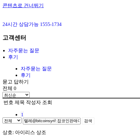
콘텐츠로 건너뛰기
24시간 상담가능 1555-1734
고객센터
자주묻는 질문
후기
자주묻는 질문
후기
묻고 답하기
전체 0
번호
제목
작성자
조회
1
검색
상호: 아이리스 상조