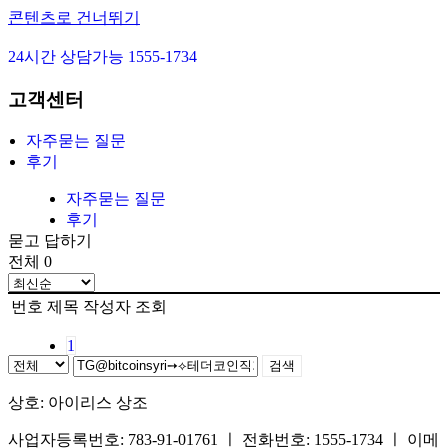
콘텐츠로 건너뛰기
24시간 상담가능 1555-1734
아이리스 1호
고객센터
아이리스 2호
아이리스 3호
자주묻는 질문
아이리스 4호
후기
장례준비
자주묻는 질문
장지준비
후기
묻고 답하기
자주묻는 질문
전체 0
후기
번호
제목
작성자
조회
1
검색
상호: 아이리스 상조
사업자등록번호: 783-91-01761 ㅣ 전화번호: 1555-1734 ㅣ 이메