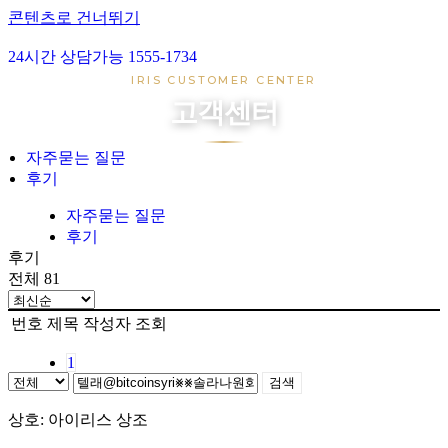
콘텐츠로 건너뛰기
24시간 상담가능 1555-1734
아이리스 1호
IRIS CUSTOMER CENTER
아이리스 2호
고객센터
아이리스 3호
아이리스 4호
자주묻는 질문
후기
장례준비
장지준비
자주묻는 질문
후기
자주묻는 질문
후기
후기
전체 81
번호
제목
작성자
조회
1
검색
상호: 아이리스 상조