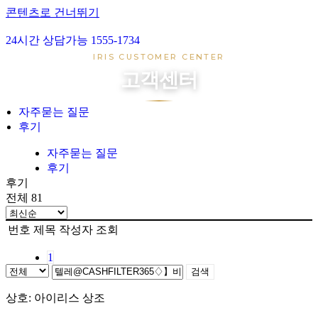
콘텐츠로 건너뛰기
24시간 상담가능 1555-1734
아이리스 1호
IRIS CUSTOMER CENTER
아이리스 2호
고객센터
아이리스 3호
아이리스 4호
자주묻는 질문
후기
장례준비
장지준비
자주묻는 질문
후기
자주묻는 질문
후기
후기
전체 81
번호
제목
작성자
조회
1
검색
상호: 아이리스 상조