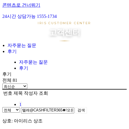
콘텐츠로 건너뛰기
24시간 상담가능 1555-1734
아이리스 1호
IRIS CUSTOMER CENTER
아이리스 2호
고객센터
아이리스 3호
아이리스 4호
자주묻는 질문
후기
장례준비
장지준비
자주묻는 질문
후기
자주묻는 질문
후기
후기
전체 81
번호
제목
작성자
조회
1
검색
상호: 아이리스 상조