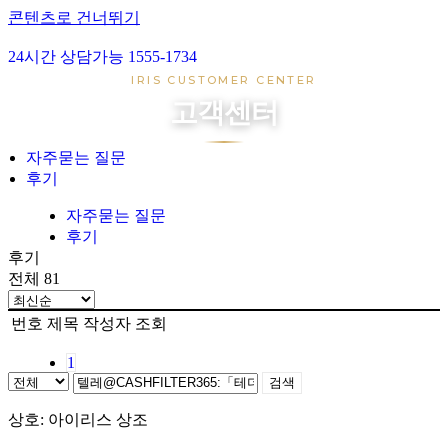
콘텐츠로 건너뛰기
24시간 상담가능 1555-1734
아이리스 1호
IRIS CUSTOMER CENTER
아이리스 2호
고객센터
아이리스 3호
아이리스 4호
자주묻는 질문
후기
장례준비
장지준비
자주묻는 질문
후기
자주묻는 질문
후기
후기
전체 81
번호
제목
작성자
조회
1
검색
상호: 아이리스 상조