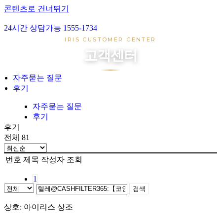
콘텐츠로 건너뛰기
24시간 상담가능 1555-1734
아이리스 1호
IRIS CUSTOMER CENTER
아이리스 2호
고객센터
아이리스 3호
아이리스 4호
자주묻는 질문
후기
장례준비
장지준비
자주묻는 질문
후기
자주묻는 질문
후기
후기
전체 81
번호
제목
작성자
조회
1
검색
상호: 아이리스 상조