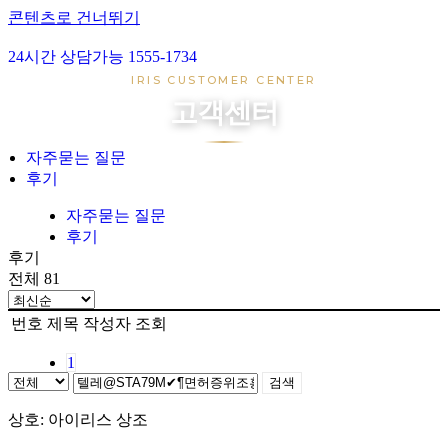
콘텐츠로 건너뛰기
24시간 상담가능 1555-1734
아이리스 1호
IRIS CUSTOMER CENTER
아이리스 2호
고객센터
아이리스 3호
아이리스 4호
자주묻는 질문
후기
장례준비
장지준비
자주묻는 질문
후기
자주묻는 질문
후기
후기
전체 81
번호
제목
작성자
조회
1
검색
상호: 아이리스 상조