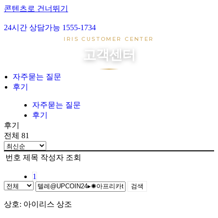
콘텐츠로 건너뛰기
24시간 상담가능 1555-1734
아이리스 1호
IRIS CUSTOMER CENTER
아이리스 2호
고객센터
아이리스 3호
아이리스 4호
자주묻는 질문
후기
장례준비
장지준비
자주묻는 질문
후기
자주묻는 질문
후기
후기
전체 81
번호
제목
작성자
조회
1
검색
상호: 아이리스 상조