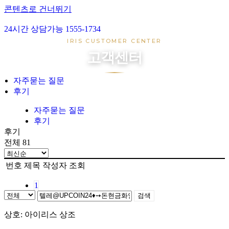
콘텐츠로 건너뛰기
24시간 상담가능 1555-1734
아이리스 1호
IRIS CUSTOMER CENTER
아이리스 2호
고객센터
아이리스 3호
아이리스 4호
자주묻는 질문
후기
장례준비
장지준비
자주묻는 질문
후기
자주묻는 질문
후기
후기
전체 81
번호
제목
작성자
조회
1
검색
상호: 아이리스 상조