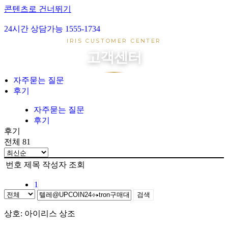
콘텐츠로 건너뛰기
24시간 상담가능 1555-1734
아이리스 1호
IRIS CUSTOMER CENTER
아이리스 2호
고객센터
아이리스 3호
아이리스 4호
자주묻는 질문
후기
장례준비
장지준비
자주묻는 질문
후기
자주묻는 질문
후기
후기
전체 81
번호
제목
작성자
조회
1
검색
상호: 아이리스 상조