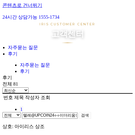
콘텐츠로 건너뛰기
24시간 상담가능 1555-1734
아이리스 1호
IRIS CUSTOMER CENTER
아이리스 2호
고객센터
아이리스 3호
아이리스 4호
자주묻는 질문
후기
장례준비
장지준비
자주묻는 질문
후기
자주묻는 질문
후기
후기
전체 81
번호
제목
작성자
조회
1
검색
상호: 아이리스 상조