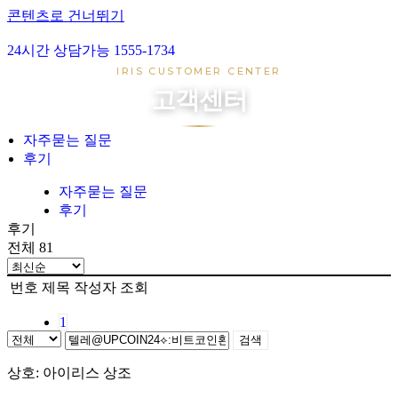
콘텐츠로 건너뛰기
24시간 상담가능 1555-1734
아이리스 1호
IRIS CUSTOMER CENTER
아이리스 2호
고객센터
아이리스 3호
아이리스 4호
자주묻는 질문
후기
장례준비
장지준비
자주묻는 질문
후기
자주묻는 질문
후기
후기
전체 81
번호
제목
작성자
조회
1
검색
상호: 아이리스 상조