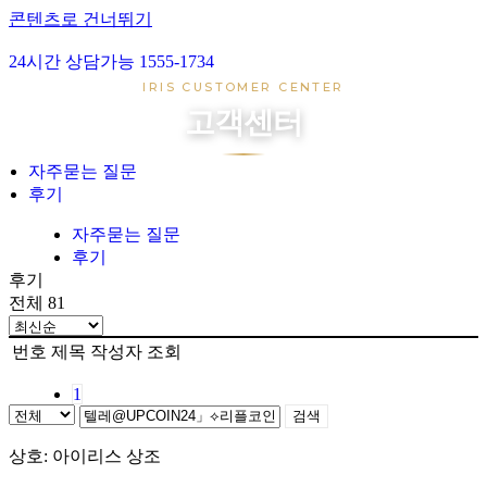
콘텐츠로 건너뛰기
24시간 상담가능 1555-1734
아이리스 1호
IRIS CUSTOMER CENTER
아이리스 2호
고객센터
아이리스 3호
아이리스 4호
자주묻는 질문
후기
장례준비
장지준비
자주묻는 질문
후기
자주묻는 질문
후기
후기
전체 81
번호
제목
작성자
조회
1
검색
상호: 아이리스 상조