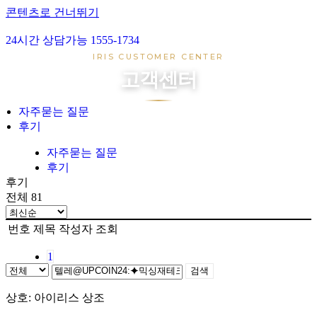
콘텐츠로 건너뛰기
24시간 상담가능 1555-1734
아이리스 1호
IRIS CUSTOMER CENTER
아이리스 2호
고객센터
아이리스 3호
아이리스 4호
자주묻는 질문
후기
장례준비
장지준비
자주묻는 질문
후기
자주묻는 질문
후기
후기
전체 81
번호
제목
작성자
조회
1
검색
상호: 아이리스 상조